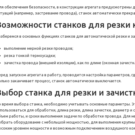
ля обеспечения безопасности, в конструкции агрегата предусмотрены 
итуаций (например, застревание провода), станок автоматически прекр
Возможности станков для резки 
азберемся в основных функциях станков для автоматической резки и з
выполнение мерной резки проводов;
резка тонкой термоусадки;
зачистка провода (внешней изоляции), как по длине (оконная зачистка)
еред запуском агрегата в работу, проводится настройка параметров, г
олько заканчивает процесс, станок автоматически выключается.
Выбор станка для резки и зачис
о время выбора станка, необходимо учитывать основные параметры. Э
спользоваться для обработки, длина резки, длина зачистки, диаметр и
бъем работы, и сроки выполнения задачи по обработке провода. Для 
ыбрать оборудование с небольшой мощностью, для выполнения крупны
ысоким уровнем мощности и возможным подключением воздушного ко