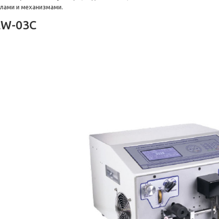
злами и механизмами.
EW-03C