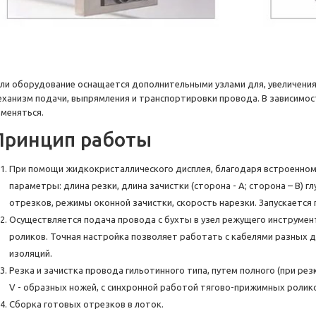
сли оборудование оснащается дополнительными узлами для, увеличения
еханизм подачи, выпрямления и транспортировки провода. В зависимос
зменяться.
Принцип работы
При помощи жидкокристаллического дисплея, благодаря встроенно
параметры: длина резки, длина зачистки (сторона - A; сторона – В) г
отрезков, режимы оконной зачистки, скорость нарезки. Запускается 
Осуществляется подача провода с бухты в узел режущего инструме
роликов. Точная настройка позволяет работать с кабелями разных 
изоляций.
Резка и зачистка провода гильотинного типа, путем полного (при резк
V - образных ножей, с синхронной работой тягово-прижимных ролик
Сборка готовых отрезков в лоток.