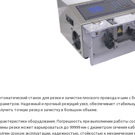
втоматический станок для резки и зачистки плоского провода и шин с
араметров. Надежный и прочный режущий узел, обеспечивает стабильн
олучить точную резку и зачистку в большом объеме.
арактеристики оборудования. Погрешность при выполнении работы сос
лины резки может варьироваться до 99999 мм с диаметром сечения кабе
олгим сроком эксплуатации, надежностью, стойкостью к механическим 