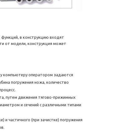
 функций, в конструкцию входят
ти от модели, конструкция может
му компьютеру оператором задаются
лубина погружения ножа, количество
процесс.
нта, путем движения тягово-прижимных
диаметром и сечений с различными типами
е) и частичного (при зачистке) погружения
ов.