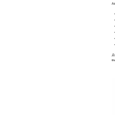
А
Д
в