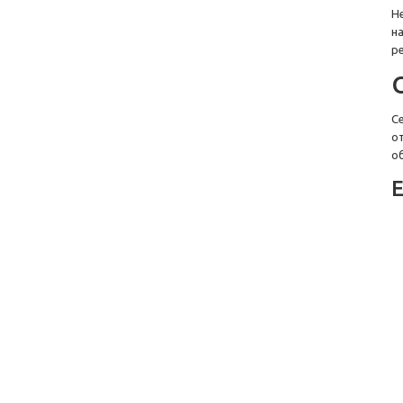
Н
н
р
С
о
о