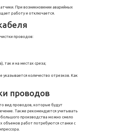
датчики. При возникновении аварийных
ащает работу и отключается.
кабеля
ачистки проводов:
, так и на местах среза;
де указывается количество отрезков. Как
тки проводов
то вид проводов, которые будут
 сечение. Также рекомендуется учитывать
небольшого производства можно смело
х объемов работ потребуются станки с
мпрессора.