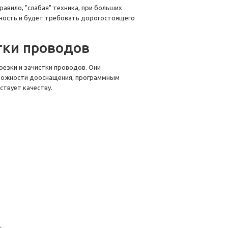
равило, "слабая" техника, при больших
дность и будет требовать дорогостоящего
тки проводов
езки и зачистки проводов. Они
зможности дооснащения, программным
твует качеству.