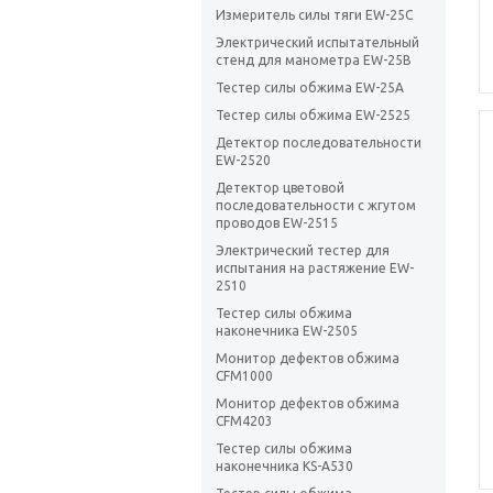
Измеритель силы тяги EW-25C
Электрический испытательный
стенд для манометра EW-25B
Тестер силы обжима EW-25A
Тестер силы обжима EW-2525
Детектор последовательности
EW-2520
Детектор цветовой
последовательности с жгутом
проводов EW-2515
Электрический тестер для
испытания на растяжение EW-
2510
Тестер силы обжима
наконечника EW-2505
Монитор дефектов обжима
CFM1000
Монитор дефектов обжима
CFM4203
Тестер силы обжима
наконечника KS-A530