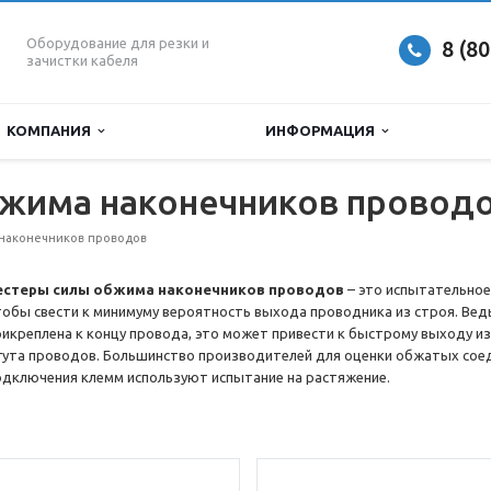
Оборудование для резки и
8 (8
зачистки кабеля
КОМПАНИЯ
ИНФОРМАЦИЯ
бжима наконечников провод
наконечников проводов
естеры силы обжима наконечников проводов
– это испытательное
тобы свести к минимуму вероятность выхода проводника из строя. Ведь
рикреплена к концу провода, это может привести к быстрому выходу из 
гута проводов. Большинство производителей для оценки обжатых соед
одключения клемм используют испытание на растяжение.