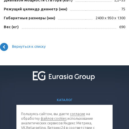
Диапазон мощности статора (кВт)
2,2–55
Режущий цилиндр диаметр (мм)
75
Габаритные размеры (мм)
2400 х 950 х 1300
Вес (кг)
690
Вернуться к списку
КАТАЛОГ
ВОПРОСЫ И ОТВЕТЫ
Пользуясь сайтом, вы даете
согласие
на
КОМПАНИЯ
обработку
файлов cookies
использование
КОНТАКТЫ
аналитических сервисов Яндекс Метрика,
VK.Retargeting, Битрикс24 в соответствии с