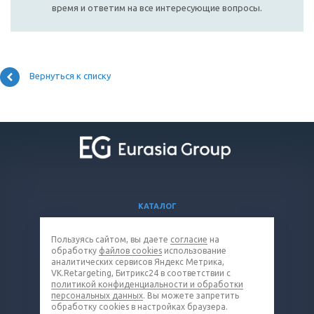
время и ответим на все интересующие вопросы.
Вернуться к списку
КАТАЛОГ
ВОПРОСЫ И ОТВЕТЫ
Пользуясь сайтом, вы даете
согласие
на
КОМПАНИЯ
обработку
файлов cookies
использование
КОНТАКТЫ
аналитических сервисов Яндекс Метрика,
VK.Retargeting, Битрикс24 в соответствии с
политикой конфиденциальности и обработки
8 (800) 301-19-38
персональных данных
. Вы можете запретить
обработку cookies в настройках браузера.
cable@eq-mail.ru