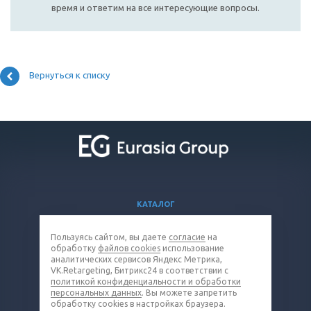
время и ответим на все интересующие вопросы.
Вернуться к списку
КАТАЛОГ
ВОПРОСЫ И ОТВЕТЫ
Пользуясь сайтом, вы даете
согласие
на
КОМПАНИЯ
обработку
файлов cookies
использование
КОНТАКТЫ
аналитических сервисов Яндекс Метрика,
VK.Retargeting, Битрикс24 в соответствии с
политикой конфиденциальности и обработки
8 (800) 301-19-38
персональных данных
. Вы можете запретить
обработку cookies в настройках браузера.
cable@eq-mail.ru