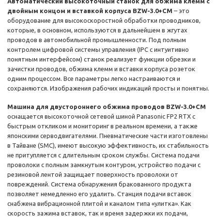
Автоматический высокоточный станок для обжима клемм с
двойным концом и вставкой корпуса BZW-3.0+CM
– это
оборудование для высокоскоростной обработки проводников,
которые, в основном, используются в дальнейшем в жгутах
проводов в автомобильной промышленности. Под полным
контролем цифровой системы управления (IPC с интуитивно
понятным интерфейсом) станок реализует функции обрезки и
зачистки проводов, обжима клемм и вставки корпуса розеток
одним процессом. Все параметры легко настраиваются и
сохраняются. Изображения рабочих индикаций просты и понятны.
Машина для двустороннего обжима проводов BZW-3.0+CM
оснащается высокоточной сетевой шиной Panasonic FP2 RTX с
быстрым откликом и мониторинг в реальном времени, а также
японскими серводвигателями. Пневматические части изготовлены
в Тайване (SMC), имеют высокую эффективность, их стабильность
не притупляется с длительным сроком службы. Система подачи
проволоки с полным замкнутым контуром, устройство подачи с
резиновой лентой защищает поверхность проволоки от
повреждений. Система обнаружения бракованного продукта
позволяет немедленно его удалить. Станция подачи вставок
снабжена вибрационной плитой и каналом типа «улитка». Как
скорость зажима вставок, так и время задержки их подачи,