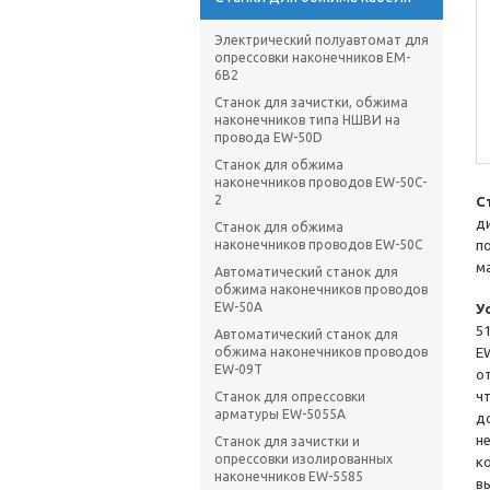
Электрический полуавтомат для
опрессовки наконечников EM-
6B2
Станок для зачистки, обжима
наконечников типа НШВИ на
провода EW-50D
Станок для обжима
наконечников проводов EW-50C-
2
С
д
Cтанок для обжима
наконечников проводов EW-50C
п
м
Автоматический станок для
обжима наконечников проводов
EW-50A
У
5
Автоматический станок для
обжима наконечников проводов
E
EW-09T
о
ч
Станок для опрессовки
арматуры EW-5055A
д
н
Станок для зачистки и
опрессовки изолированных
к
наконечников EW-5585
в