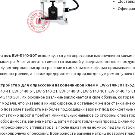
Доставка
Официал
танок EW-5140-30T
используется для опрессовки наконечников клемм 
иаметра. Этот агрегат отличается высокой универсальностью и продум
олучил широкое распространение в самых разных сферах промышленнос
ашиностроение, а также предприятия по производству и ремонту элект
стройство для опрессовки наконечников клемм EW-5140-30T
входи
140-4T, EW-5140-6T, EW-5140-2T, EW-5140-8T, EW-5140-10T, EW-5140-15T,
W-5140-50T. Их основное различие заключается в силе обжима, которая 
т модели, что указано в их маркировке. В остальном же все станки име
то позволяет выбрать наиболее подходящий вариант под конкретные 
остаточно прост и требует минимальных навыков со стороны оператора
еобходимости, замена матриц, затем подготовленный провод с клеммо
омпрессионного аппликатора, а после нажатия на ножную педаль устро
ысокопрочную опрессовку. Возможность замены матриц позволяет наст