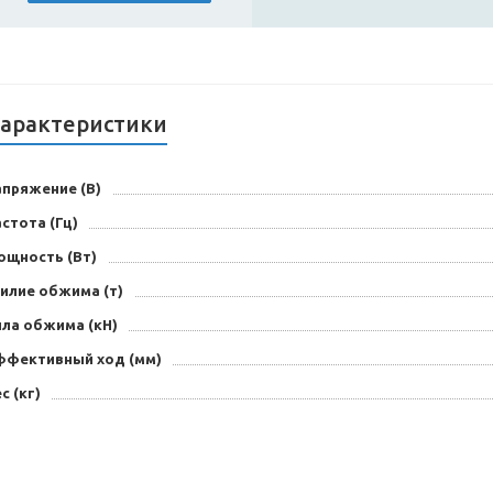
арактеристики
апряжение (В)
стота (Гц)
ощность (Вт)
илие обжима (т)
ила обжима (кН)
ффективный ход (мм)
с (кг)