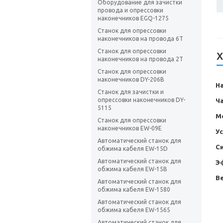
Оборудование для зачистки
провода и опрессовки
наконечников EGQ-1275
Станок для опрессовки
наконечников на провода 6T
Станок для опрессовки
Х
наконечников на провода 2T
Станок для опрессовки
наконечников DY-206B
Н
Станок для зачистки и
опрессовки наконечников DY-
Ча
5115
М
Станок для опрессовки
наконечников EW-09E
Ус
Автоматический станок для
С
обжима кабеля EW-15D
Автоматический станок для
Э
обжима кабеля EW-15B
Ве
Автоматический станок для
обжима кабеля EW-1580
Автоматический станок для
обжима кабеля EW-1565
Автоматический станок для