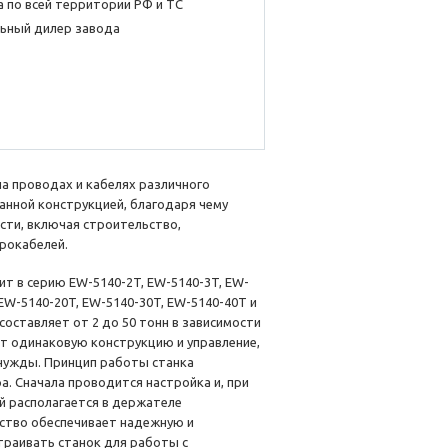
 по всей территории РФ и ТС
ьный дилер завода
на проводах и кабелях различного
анной конструкцией, благодаря чему
ти, включая строительство,
рокабелей.
т в серию EW-5140-2T, EW-5140-3T, EW-
 EW-5140-20T, EW-5140-30T, EW-5140-40T и
составляет от 2 до 50 тонн в зависимости
ют одинаковую конструкцию и управление,
нужды. Принцип работы станка
. Сначала проводится настройка и, при
й располагается в держателе
йство обеспечивает надежную и
раивать станок для работы с