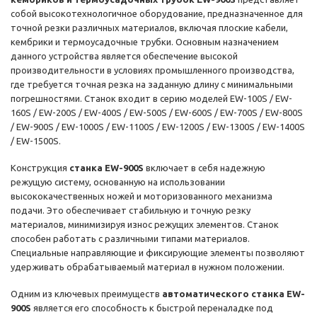
собой высокотехнологичное оборудование, предназначенное для
точной резки различных материалов, включая плоские кабели,
кембрики и термоусадочные трубки. Основным назначением
данного устройства является обеспечение высокой
производительности в условиях промышленного производства,
где требуется точная резка на заданную длину с минимальными
погрешностями. Станок входит в серию моделей EW-100S / EW-
160S / EW-200S / EW-400S / EW-500S / EW-600S / EW-700S / EW-800S
/ EW-900S / EW-1000S / EW-1100S / EW-1200S / EW-1300S / EW-1400S
/ EW-1500S.
Конструкция
станка EW-900S
включает в себя надежную
режущую систему, основанную на использовании
высококачественных ножей и моторизованного механизма
подачи. Это обеспечивает стабильную и точную резку
материалов, минимизируя износ режущих элементов. Станок
способен работать с различными типами материалов.
Специальные направляющие и фиксирующие элементы позволяют
удерживать обрабатываемый материал в нужном положении.
Одним из ключевых преимуществ
автоматического станка EW-
900S
является его способность к быстрой переналадке под