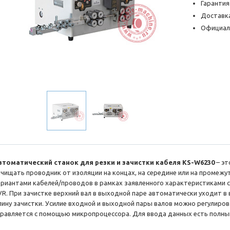
Гарантия
Доставка
Официал
втоматический станок для резки и зачистки кабеля KS-W6230
– эт
ачищать проводник от изоляции на концах, на середине или на промежу
ариантами кабелей/проводов в рамках заявленного характеристиками с
VR. При зачистке верхний вал в выходной паре автоматически уходит в
лину зачистки. Усилие входной и выходной пары валов можно регулиро
правляется с помощью микропроцессора. Для ввода данных есть полны