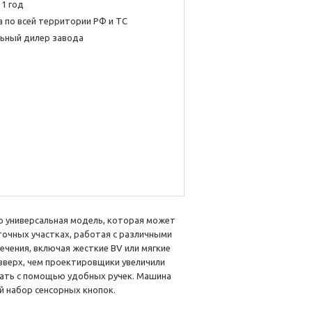
 1 год
 по всей территории РФ и ТС
ьный дилер завода
о универсальная модель, которая может
точных участках, работая с различными
ечения, включая жесткие BV или мягкие
 вверх, чем проектировщики увеличили
вать с помощью удобных ручек. Машина
й набор сенсорных кнопок.