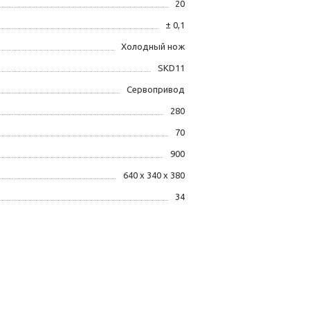
20
± 0,1
Холодный нож
SKD11
Сервопривод
280
70
900
640 х 340 х 380
34