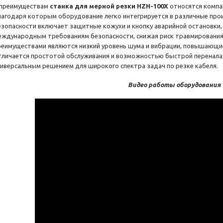
 преимуществам
станка для мерной резки
HZH-100X
относятся компа
лагодаря которым оборудование легко интегрируется в различные про
езопасности включает защитные кожухи и кнопку аварийной остановки,
еждународным требованиям безопасности, снижая риск травмировани
реимуществами являются низкий уровень шума и вибрации, повышающ
тличается простотой обслуживания и возможностью быстрой перенала
ниверсальным решением для широкого спектра задач по резке кабеля.
Видео работы оборудования