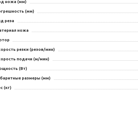
од ножа (мм)
огрешность (мм)
ид реза
атериал ножа
отор
орость резки (резов/мин)
корость подачи (м/мин)
ощность (Вт)
абаритные размеры (мм)
с (кг)