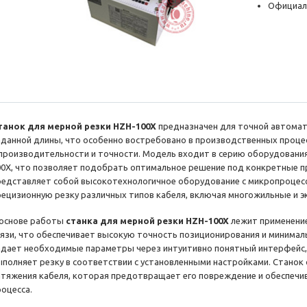
Официал
танок для мерной резки HZH-100X
предназначен для точной автомат
аданной длины, что особенно востребовано в производственных проце
 производительности и точности. Модель входит в серию оборудования
00X, что позволяет подобрать оптимальное решение под конкретные п
редставляет собой высокотехнологичное оборудование с микропроцес
рецизионную резку различных типов кабеля, включая многожильные и э
 основе работы
станка для мерной резки HZH-100X
лежит применение
вязи, что обеспечивает высокую точность позиционирования и минимал
адает необходимые параметры через интуитивно понятный интерфейс,
ыполняет резку в соответствии с установленными настройками. Станок
атяжения кабеля, которая предотвращает его повреждение и обеспечи
роцесса.