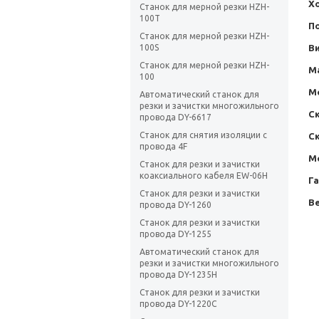
Х
Станок для мерной резки HZH-
100T
П
Станок для мерной резки HZH-
100S
В
Станок для мерной резки HZH-
М
100
М
Автоматический станок для
резки и зачистки многожильного
Ск
провода DY-6617
Станок для снятия изоляции с
С
провода 4F
М
Станок для резки и зачистки
коаксиального кабеля EW-06H
Г
Станок для резки и зачистки
Ве
провода DY-1260
Станок для резки и зачистки
провода DY-1255
Автоматический станок для
резки и зачистки многожильного
провода DY-1235H
Станок для резки и зачистки
провода DY-1220C