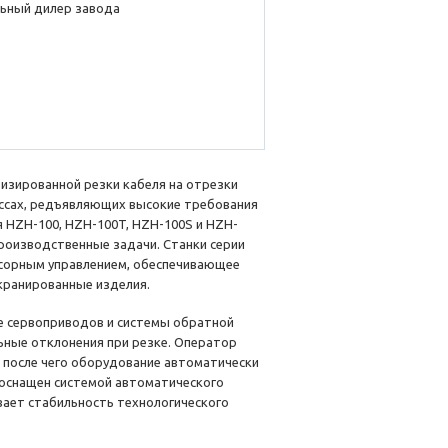
ьный дилер завода
изированной резки кабеля на отрезки
ссах, редъявляющих высокие требования
 HZH-100, HZH-100T, HZH-100S и HZH-
роизводственные задачи. Станки серии
сорным управлением, обеспечивающее
кранированные изделия.
 сервоприводов и системы обратной
ьные отклонения при резке. Оператор
 после чего оборудование автоматически
 оснащен системой автоматического
вает стабильность технологического