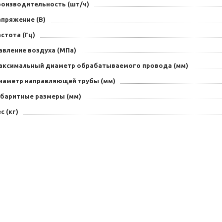
роизводительность (шт/ч)
апряжение (В)
стота (Гц)
авление воздуха (МПа)
аксимальный диаметр обрабатываемого провода (мм)
иаметр направляющей трубы (мм)
абаритные размеры (мм)
с (кг)