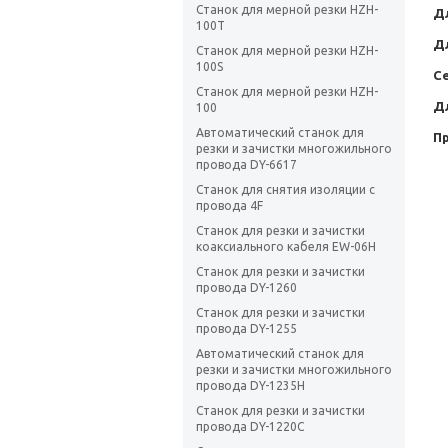
Станок для мерной резки HZH-
Дл
100T
Дл
Станок для мерной резки HZH-
100S
С
Станок для мерной резки HZH-
Дл
100
Автоматический станок для
П
резки и зачистки многожильного
провода DY-6617
Станок для снятия изоляции с
провода 4F
Станок для резки и зачистки
коаксиального кабеля EW-06H
Станок для резки и зачистки
провода DY-1260
Станок для резки и зачистки
провода DY-1255
Автоматический станок для
резки и зачистки многожильного
провода DY-1235H
Станок для резки и зачистки
провода DY-1220C