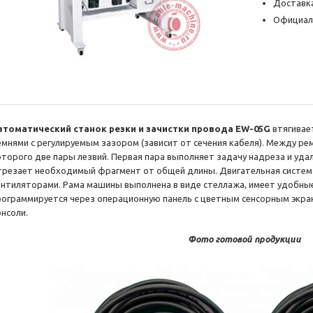
Доставка
Официал
втоматический станок резки и зачистки провода EW-05G
втягивае
емнями с регулируемым зазором (зависит от сечения кабеля). Между ре
оторого две пары лезвий. Первая пара выполняет задачу надреза и удал
трезает необходимый фрагмент от общей длины. Двигательная систем
ентиляторами. Рама машины выполнена в виде стеллажа, имеет удобные
рограммируется через операционную панель с цветным сенсорным экра
онсоли.
Фото готовой продукции