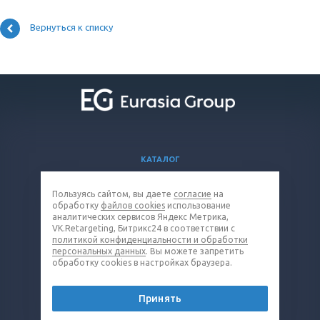
Вернуться к списку
КАТАЛОГ
ВОПРОСЫ И ОТВЕТЫ
Пользуясь сайтом, вы даете
согласие
на
КОМПАНИЯ
обработку
файлов cookies
использование
КОНТАКТЫ
аналитических сервисов Яндекс Метрика,
VK.Retargeting, Битрикс24 в соответствии с
политикой конфиденциальности и обработки
8 (800) 301-19-38
персональных данных
. Вы можете запретить
обработку cookies в настройках браузера.
cable@eq-mail.ru
Принять
© 2026 Все права защищены.
Политика конфиденциальности