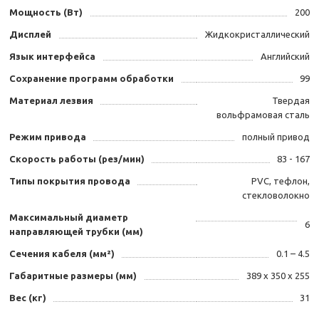
Мощность (Вт)
200
Дисплей
Жидкокристаллический
Язык интерфейса
Английский
Сохранение программ обработки
99
Материал лезвия
Твердая
вольфрамовая сталь
Режим привода
полный привод
Скорость работы (рез/мин)
83 - 167
Типы покрытия провода
PVC, тефлон,
стекловолокно
Максимальный диаметр
6
направляющей трубки (мм)
Сечения кабеля (мм²)
0.1 – 4.5
Габаритные размеры (мм)
389 х 350 х 255
Вес (кг)
31