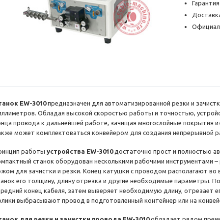
Гарантия
Доставка
Официал
танок EW-3010
предназначен для автоматизированной резки и зачистк
иллиметров. Обладая высокой скоростью работы и точностью, устрой
онца провода к дальнейшей работе, зачищая многослойные покрытия и
акже может комплектоваться конвейером для создания непрерывной ра
ринцип работы
устройства EW-3010
достаточно прост и полностью а
омпактный станок оборудован несколькими рабочими инструментами – 
ожом для зачистки и резки. Конец катушки с проводом располагают во 
танок его толщину, длину отрезка и другие необходимые параметры. По
ередний конец кабеля, затем выверяет необходимую длину, отрезает е
олики выбрасывают провод в подготовленный контейнер или на конвей
танок для резки и зачистки провода EW-3010
обладает рядом преи